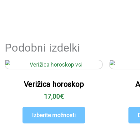
Podobni izdelki
Ta
izdelek
ima
Verižica horoskop
A
več
17,00
€
različic.
Možnosti
lahko
Izberite možnosti
izberete
na
strani