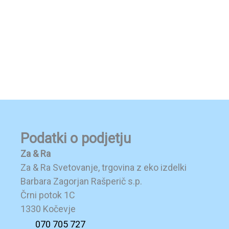
izdelka
Podatki o podjetju
Za & Ra
Za & Ra Svetovanje, trgovina z eko izdelki
Barbara Zagorjan Rašperič s.p.
Črni potok 1C
1330 Kočevje
070 705 727