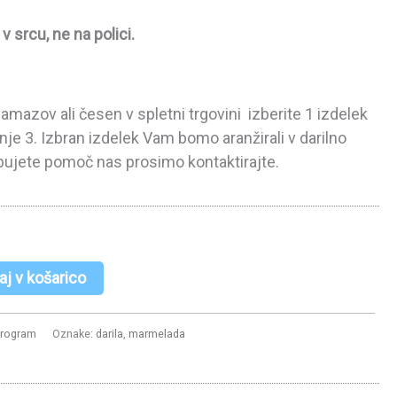
v srcu, ne na polici.
mazov ali česen v spletni trgovini izberite 1 izdelek
ranje 3. Izbran izdelek Vam bomo aranžirali v darilno
rebujete pomoč nas prosimo kontaktirajte.
aj v košarico
 program
Oznake:
darila
,
marmelada