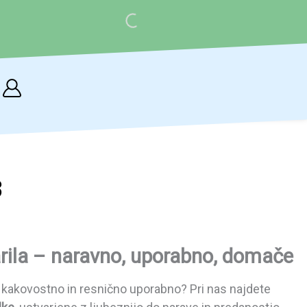
Cart
3
rila – naravno, uporabno, domače
o, kakovostno in resnično uporabno? Pri nas najdete