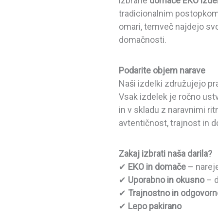
izbrane
domače EKO izde
tradicionalnim postopkom. 
omari, temveč najdejo svoj
domačnosti.
Podarite objem narave
Naši izdelki združujejo p
Vsak izdelek je ročno ustv
in v skladu z naravnimi rit
avtentičnost, trajnost in 
Zakaj izbrati naša darila?
✔
EKO in domače
– nareje
✔
Uporabno in okusno
– d
✔
Trajnostno in odgovorn
✔
Lepo pakirano