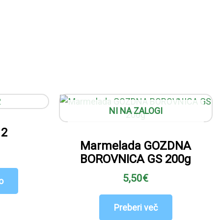
NI NA ZALOGI
 2
Marmelada GOZDNA
BOROVNICA GS 200g
5,50
€
o
Preberi več