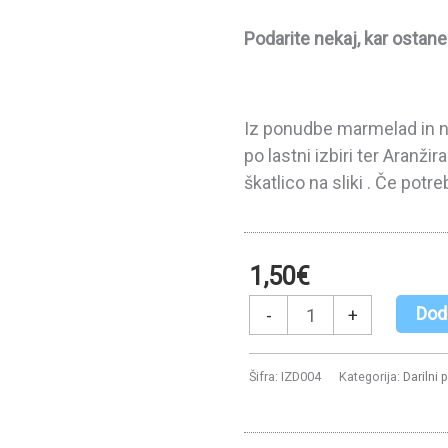
Podarite nekaj, kar ostane 
Iz ponudbe marmelad in na
po lastni izbiri ter Aranži
škatlico na sliki . Če pot
1,50
€
Aranžiranje
Dod
-
+
3
količina
Šifra:
IZD004
Kategorija:
Darilni