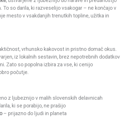
lke
, ustvarjene z ljubeznijo do narave in predanostjo
To so darila, ki razveselijo vsakogar – ne končajo v
e mesto v vsakdanjih trenutkih topline, užitka in
raktičnost, vrhunsko kakovost in pristno domač okus.
arjen, iz lokalnih sestavin, brez nepotrebnih dodatkov
mi. Zato so popolna izbira za vse, ki cenijo
dobro počutje.
no z ljubeznijo v malih slovenskih delavnicah
arila, ki se porabijo, ne prašijo
o
– prijazno do ljudi in planeta