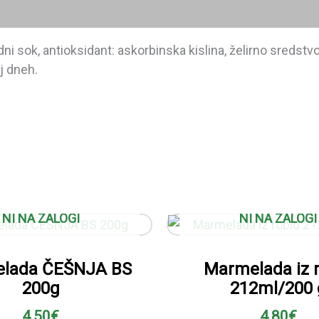
i sok, antioksidant: askorbinska kislina, želirno sredstvo
aj dneh.
NI NA ZALOGI
NI NA ZALOGI
lada ČEŠNJA BS
Marmelada iz 
200g
212ml/200 
4,50
€
4,80
€