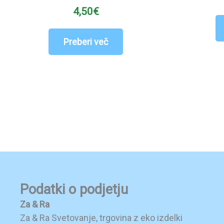
4,50
€
Preberi več
Podatki o podjetju
Za & Ra
Za & Ra Svetovanje, trgovina z eko izdelki