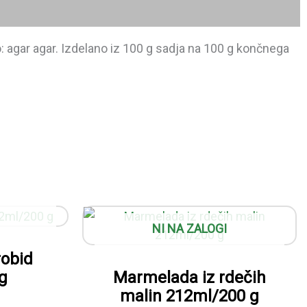
: agar agar. Izdelano iz 100 g sadja na 100 g končnega
NI NA ZALOGI
robid
g
Marmelada iz rdečih
malin 212ml/200 g