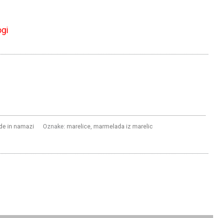
ogi
e in namazi
Oznake:
marelice
,
marmelada iz marelic