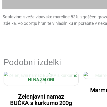
Opis
Sestavine
: sveže vipavske marelice 83%, zgoščen grozdn
izdelka. Po odprtju hranite v hladilniku in porabite v nek
Podobni izdelki
NI NA ZALOGI
Marme
Zelenjavni namaz
BUČKA s kurkumo 200g