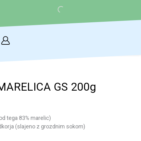
Cart
MARELICA GS 200g
od tega 83% marelic)
dkorja (slajeno z grozdnim sokom)