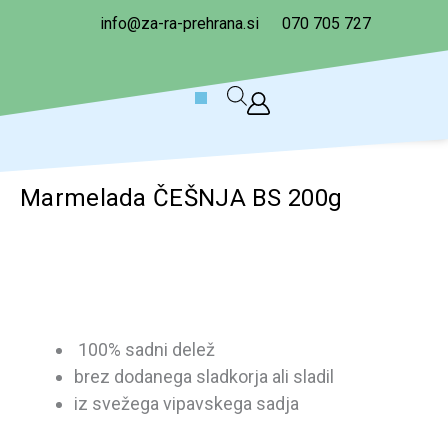
Skip
info@za-ra-prehrana.si
070 705 727
to
content
Cart
Marmelada ČEŠNJA BS 200g
100% sadni delež
brez dodanega sladkorja ali sladil
iz svežega vipavskega sadja