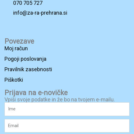
070 705 727
info@za-ra-prehrana.si
F
a
Povezave
c
Moj račun
e
Pogoji poslovanja
b
Pravilnik zasebnosti
o
o
Piškotki
k
Prijava na e-novičke
-
Vpiši svoje podatke in že bo na tvojem e-mailu.
Ime
s
q
Email
u