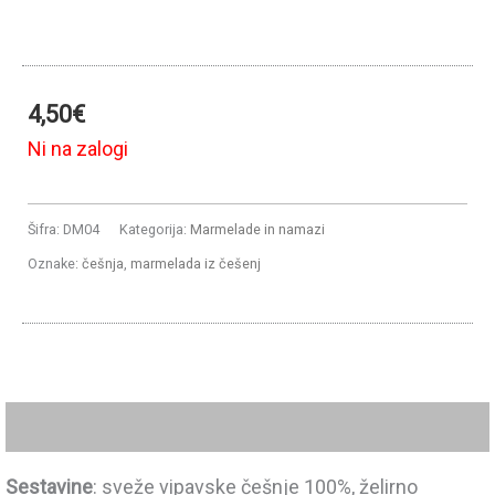
4,50
€
Ni na zalogi
Šifra:
DM04
Kategorija:
Marmelade in namazi
Oznake:
češnja
,
marmelada iz češenj
Opis
Sestavine
: sveže vipavske češnje 100%, želirno