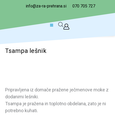
Skip
info@za-ra-prehrana.si
070 705 727
to
content
Cart
Tsampa lešnik
Pripravljena iz domače pražene ječmenove moke z
dodanimi lešniki.
Tsampa je pražena in toplotno obdelana, zato je ni
potrebno kuhati.