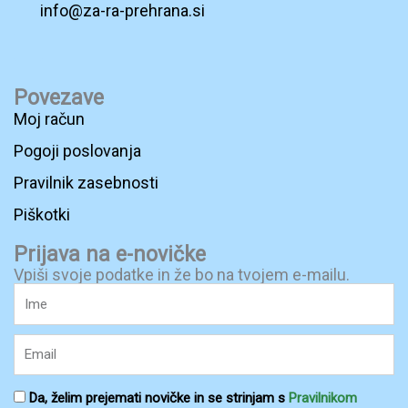
info@za-ra-prehrana.si
F
a
Povezave
c
Moj račun
e
Pogoji poslovanja
b
Pravilnik zasebnosti
o
o
Piškotki
k
Prijava na e-novičke
-
Vpiši svoje podatke in že bo na tvojem e-mailu.
Ime
s
q
Email
u
a
Pogoji
Da, želim prejemati novičke in se strinjam s
Pravilnikom