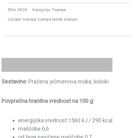
Šifra:
KK04
Kategorija:
Tsampe
Oznake:
tsampa
,
tsampa lešnik
,
tsampe
Opis
Sestavine:
Pražena ječmenova moka, lešniki
Povprečna hranilna vrednost na 100 g:
energijska vrednost 1560 kJ / 290 kcal
maščobe 6,6
od tega nasičene maščobe 0,7