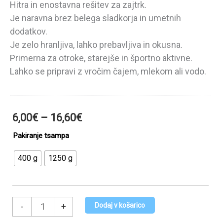
Hitra in enostavna rešitev za zajtrk.
Je naravna brez belega sladkorja in umetnih
dodatkov.
Je zelo hranljiva, lahko prebavljiva in okusna.
Primerna za otroke, starejše in športno aktivne.
Lahko se pripravi z vročim čajem, mlekom ali vodo.
Cenovni
6,00
€
–
16,60
€
razpon:
Tsampa
Pakiranje tsampa
od
lešnik
6,00€
400 g
1250 g
količina
do
16,60€
Dodaj v košarico
-
+